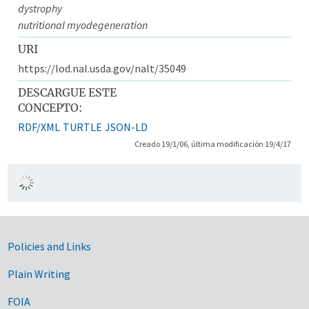
dystrophy
nutritional myodegeneration
URI
https://lod.nal.usda.gov/nalt/35049
DESCARGUE ESTE
CONCEPTO:
RDF/XML
TURTLE
JSON-LD
Creado 19/1/06, última modificación 19/4/17
Government Links
Policies and Links
Plain Writing
FOIA