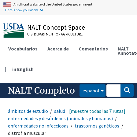
An official website of the United States government.
Here's how you know.
NALT Concept Space
U.S. DEPARTMENT OF AGRICULTURE
Vocabularios
Acerca de
Comentarios
NALT
Annotat
|
in English
NALT Completo
español
ámbitos de estudio
salud animal y humana
[muestre todas las 7 rutas]
enfermedades y desórdenes (animales y humanos)
enfermedades no infecciosas
trastornos genéticos
distrofia muscular