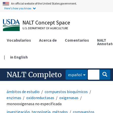
An official website of the United States government.
Here's how you know.
NALT Concept Space
U.S. DEPARTMENT OF AGRICULTURE
Vocabularios
Acerca de
Comentarios
NALT
Annotat
|
in English
NALT Completo
español
ámbitos de estudio
compuestos bioquímicos
enzimas
oxidoreductasas
oxigenasas
monooxigenasa no especificada
investigación, tecnología, métodos
compuestos