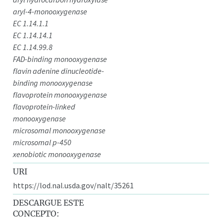
aryl-4-monooxygenase
EC 1.14.1.1
EC 1.14.14.1
EC 1.14.99.8
FAD-binding monooxygenase
flavin adenine dinucleotide-
binding monooxygenase
flavoprotein monooxygenase
flavoprotein-linked
monooxygenase
microsomal monooxygenase
microsomal p-450
xenobiotic monooxygenase
URI
https://lod.nal.usda.gov/nalt/35261
DESCARGUE ESTE
CONCEPTO: