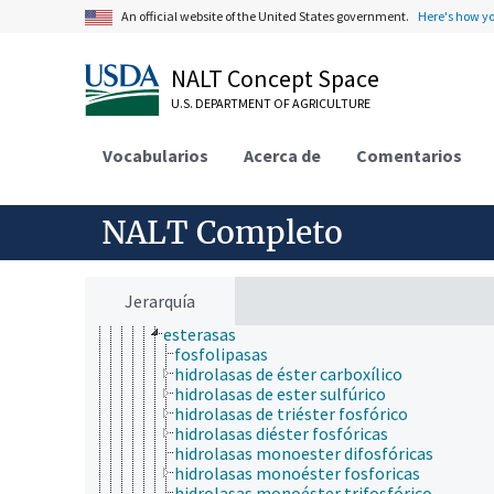
enzimas antioxidantes
An official website of the United States government.
Here's how y
enzimas del ciclo de la urea
enzimas digestivas
NALT Concept Space
enzimas extracelulares
enzimas inmovilizadas
U.S. DEPARTMENT OF AGRICULTURE
enzimas intracelulares
enzimas microbianas
Vocabularios
enzimas termoestables
Acerca de
Comentarios
hidrolasas
1-aminociclopropano-1-carboxilato
desaminasa
NALT Completo
ácido anhídrido hidrolasas
amidino hidrolasas
amido hidrolasas
atrazina clorohidrolasa
Jerarquía
desiminasa de la arginina proteica
esterasas
fosfolipasas
hidrolasas de éster carboxílico
hidrolasas de ester sulfúrico
hidrolasas de triéster fosfórico
hidrolasas diéster fosfóricas
hidrolasas monoester difosfóricas
hidrolasas monoéster fosforicas
hidrolasas monoéster trifosfórico