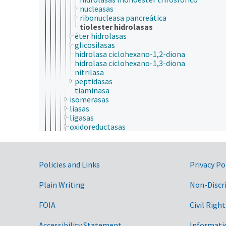
nucleasas
ribonucleasa pancreática
tiolester hidrolasas
éter hidrolasas
glicosilasas
hidrolasa ciclohexano-1,2-diona
hidrolasa ciclohexano-1,3-diona
nitrilasa
peptidasas
tiaminasa
isomerasas
liasas
ligasas
oxidoreductasas
recombinasas
ribozimas
tiorredoxinas
Government Links
transferasas
Policies and Links
Privacy Po
factores antinutricionales
factores de crecimiento
Plain Writing
Non-Discr
fitoquímicos
hormonas
FOIA
Civil Right
lípidos
metabolitos
Accessibility Statement
Informati