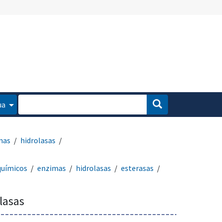
ua
mas
hidrolasas
químicos
enzimas
hidrolasas
esterasas
olasas