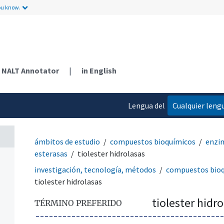
ou know.
NALT Annotator
|
in English
Lengua del
Cualquier leng
contenido
ámbitos de estudio
compuestos bioquímicos
enzi
esterasas
tiolester hidrolasas
investigación, tecnología, métodos
compuestos bio
tiolester hidrolasas
tiolester hidr
TÉRMINO PREFERIDO