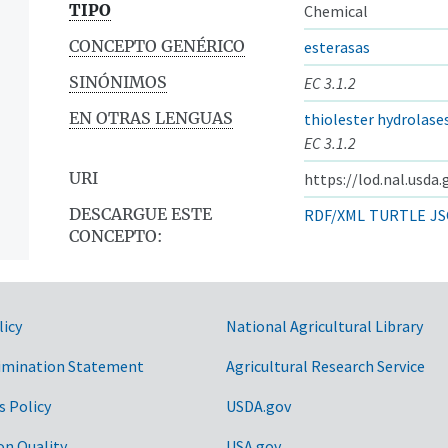
TIPO
Chemical
CONCEPTO GENÉRICO
esterasas
SINÓNIMOS
EC 3.1.2
EN OTRAS LENGUAS
thiolester hydrolase
EC 3.1.2
URI
https://lod.nal.usda
DESCARGUE ESTE
RDF/XML
TURTLE
JS
CONCEPTO:
licy
National Agricultural Library
imination Statement
Agricultural Research Service
s Policy
USDA.gov
on Quality
USA.gov