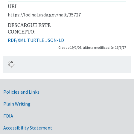
URI
https://lod.nal.usda.gov/nalt/35727
DESCARGUE ESTE
CONCEPTO:
RDF/XML
TURTLE
JSON-LD
Creado 19/1/06, última modificación 16/6/17
Government Links
Policies and Links
Plain Writing
FOIA
Accessibility Statement