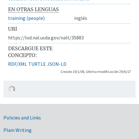
EN OTRAS LENGUAS
training (people)
inglés
URI
https://lod.nal.usda.gov/nalt/35883
DESCARGUE ESTE
CONCEPTO:
RDF/XML
TURTLE
JSON-LD
Creado 19/1/06, última modificación 29/6/17
Government Links
Policies and Links
Plain Writing