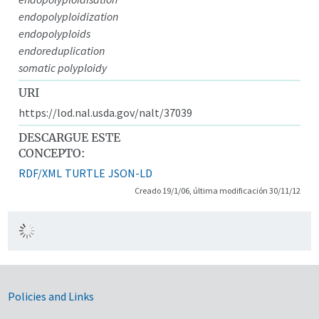
endopolyploidization
endopolyploids
endoreduplication
somatic polyploidy
URI
https://lod.nal.usda.gov/nalt/37039
DESCARGUE ESTE
CONCEPTO:
RDF/XML
TURTLE
JSON-LD
Creado 19/1/06, última modificación 30/11/12
Government Links
Policies and Links