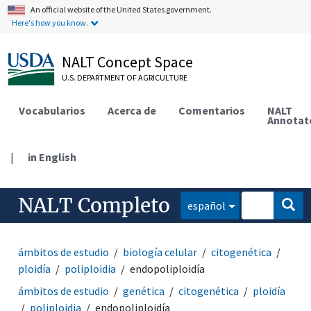
An official website of the United States government.
Here's how you know.
NALT Concept Space
U.S. DEPARTMENT OF AGRICULTURE
Vocabularios
Acerca de
Comentarios
NALT
Annotat
|
in English
NALT Completo
español
ámbitos de estudio
biología celular
citogenética
ploidía
poliploidia
endopoliploidía
ámbitos de estudio
genética
citogenética
ploidía
poliploidia
endopoliploidía