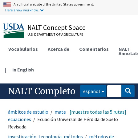
An official website of the United States government.
Here's how you know.
NALT Concept Space
U.S. DEPARTMENT OF AGRICULTURE
Vocabularios
Acerca de
Comentarios
NALT
Annotat
|
in English
NALT Completo
español
ámbitos de estudio
matemáticas y estadística
[muestre todas las 5 rutas]
ecuaciones
Ecuación Universal de Pérdida de Suelo
Revisada
investigación, tecnología, métodos
métodos de