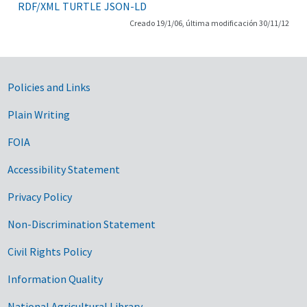
RDF/XML
TURTLE
JSON-LD
Creado 19/1/06, última modificación 30/11/12
Government Links
Policies and Links
Plain Writing
FOIA
Accessibility Statement
Privacy Policy
Non-Discrimination Statement
Civil Rights Policy
Information Quality
National Agricultural Library