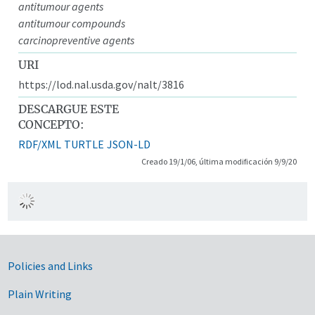
antitumour agents
antitumour compounds
carcinopreventive agents
URI
https://lod.nal.usda.gov/nalt/3816
DESCARGUE ESTE
CONCEPTO:
RDF/XML
TURTLE
JSON-LD
Creado 19/1/06, última modificación 9/9/20
Government Links
Policies and Links
Plain Writing