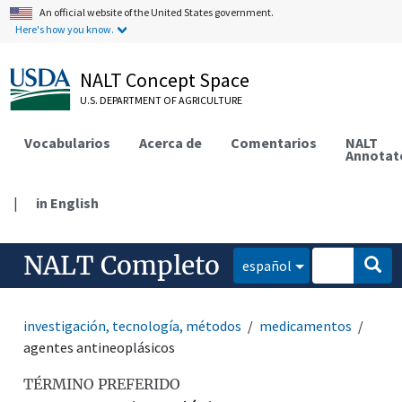
An official website of the United States government.
Here's how you know.
NALT Concept Space
U.S. DEPARTMENT OF AGRICULTURE
Vocabularios
Acerca de
Comentarios
NALT
Annotat
|
in English
NALT Completo
español
investigación, tecnología, métodos
medicamentos
agentes antineoplásicos
TÉRMINO PREFERIDO