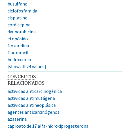
busulfano
ciclofosfamida
cisplatino
cordicepina
daunorubicina
etopósido
floxuridina
fluoruracil
hudroxiurea
[show all 24 values]
CONCEPTOS
RELACIONADOS
actividad anticarcinogénica
actividad antimutágena
actividad antineoplásica
agentes anticarcinógenos
azaserina
caproato de 17 alfa-hidroxiprogesterona