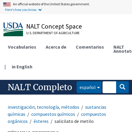
An official website of the United States government.
Here's how you know.
NALT Concept Space
U.S. DEPARTMENT OF AGRICULTURE
Vocabularios
Acerca de
Comentarios
NALT
Annotat
|
in English
NALT Completo
español
investigación, tecnología, métodos
sustancias
químicas
compuestos químicos
compuestos
orgánicos
ésteres
salicilato de metilo