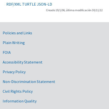
RDF/XML
TURTLE
JSON-LD
Creado 19/1/06, última modificación 30/11/12
Government Links
Policies and Links
Plain Writing
FOIA
Accessibility Statement
Privacy Policy
Non-Discrimination Statement
Civil Rights Policy
Information Quality