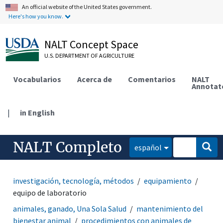
An official website of the United States government.
Here's how you know.
NALT Concept Space
U.S. DEPARTMENT OF AGRICULTURE
Vocabularios
Acerca de
Comentarios
NALT
Annotat
|
in English
NALT Completo
español
investigación, tecnología, métodos
equipamiento
equipo de laboratorio
animales, ganado, Una Sola Salud
mantenimiento del
bienestar animal
procedimientos con animales de