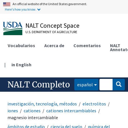
An official website of the United States government.
Here's how you know.
NALT Concept Space
U.S. DEPARTMENT OF AGRICULTURE
Vocabularios
Acerca de
Comentarios
NALT
Annotat
|
in English
NALT Completo
español
investigación, tecnología, métodos
electrolitos
iones
cationes
cationes intercambiables
magnesio intercambiable
ámbitos de estudio
ciencia del suelo
química del