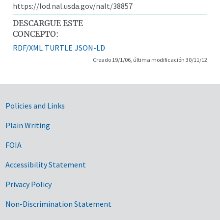
https://lod.nal.usda.gov/nalt/38857
DESCARGUE ESTE
CONCEPTO:
RDF/XML
TURTLE
JSON-LD
Creado 19/1/06, última modificación 30/11/12
Government Links
Policies and Links
Plain Writing
FOIA
Accessibility Statement
Privacy Policy
Non-Discrimination Statement