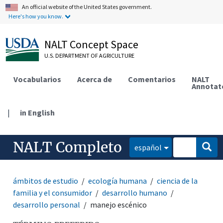
An official website of the United States government.
Here's how you know.
NALT Concept Space
U.S. DEPARTMENT OF AGRICULTURE
Vocabularios
Acerca de
Comentarios
NALT
Annotat
|
in English
NALT Completo
español
ámbitos de estudio
ecología humana
ciencia de la
familia y el consumidor
desarrollo humano
desarrollo personal
manejo escénico