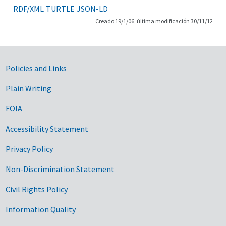
RDF/XML
TURTLE
JSON-LD
Creado 19/1/06, última modificación 30/11/12
Government Links
Policies and Links
Plain Writing
FOIA
Accessibility Statement
Privacy Policy
Non-Discrimination Statement
Civil Rights Policy
Information Quality