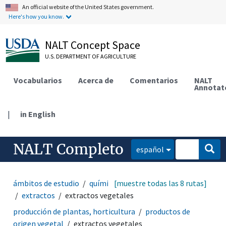
An official website of the United States government.
Here's how you know.
NALT Concept Space
U.S. DEPARTMENT OF AGRICULTURE
Vocabularios
Acerca de
Comentarios
NALT
Annotat
|
in English
NALT Completo
español
ámbitos de estudio
química
[muestre todas las 8 rutas]
procesamiento químico
extractos
extractos vegetales
producción de plantas, horticultura
productos de
origen vegetal
extractos vegetales