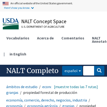
An official website of the United States government.
Here's how you know.
NALT Concept Space
U.S. DEPARTMENT OF AGRICULTURE
Vocabularios
Acerca de
Comentarios
NALT
Annotat
|
in English
NALT Completo
español
ámbitos de estudio
economía
[muestre todas las 7 rutas]
economía agrícola
granjas
propiedad forestal de producción
economía, comercio, derecho, negocios, industria
economía
economía agrícola
granjas
propiedad