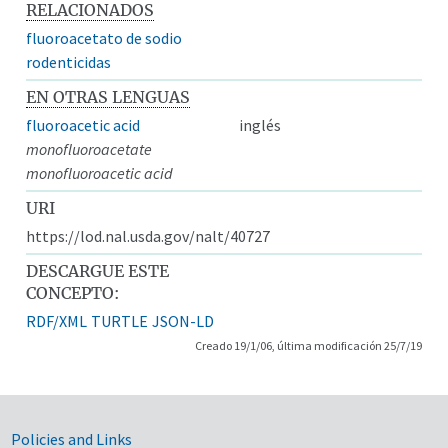
RELACIONADOS
fluoroacetato de sodio
rodenticidas
EN OTRAS LENGUAS
fluoroacetic acid
inglés
monofluoroacetate
monofluoroacetic acid
URI
https://lod.nal.usda.gov/nalt/40727
DESCARGUE ESTE
CONCEPTO:
RDF/XML
TURTLE
JSON-LD
Creado 19/1/06, última modificación 25/7/19
Government Links
Policies and Links