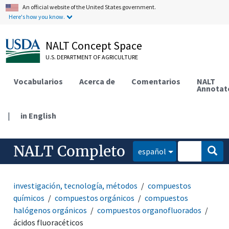
An official website of the United States government.
Here's how you know.
NALT Concept Space
U.S. DEPARTMENT OF AGRICULTURE
Vocabularios
Acerca de
Comentarios
NALT
Annotat
|
in English
NALT Completo
español
investigación, tecnología, métodos
compuestos
químicos
compuestos orgánicos
compuestos
halógenos orgánicos
compuestos organofluorados
ácidos fluoracéticos