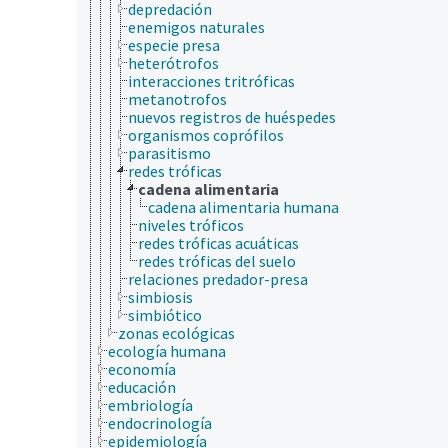
depredación
enemigos naturales
especie presa
heterótrofos
interacciones tritróficas
metanotrofos
nuevos registros de huéspedes
organismos coprófilos
parasitismo
redes tróficas
cadena alimentaria
cadena alimentaria humana
niveles tróficos
redes tróficas acuáticas
redes tróficas del suelo
relaciones predador-presa
simbiosis
simbiótico
zonas ecológicas
ecología humana
economía
educación
embriología
endocrinología
epidemiología