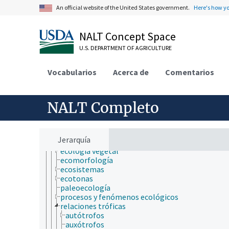
criobiología
An official website of the United States government.
Here's how y
cultura y humanidades
ecología
agroecología
NALT Concept Space
conocimiento ambiental
U.S. DEPARTMENT OF AGRICULTURE
ecología animal
ecología aplicada
ecología comunitaria
Vocabularios
Acerca de
Comentarios
ecología del fuego
ecología del paisaje
ecología del suelo
NALT Completo
ecología forestal
ecología microbiana
ecología nutricional
ecología poblacional
Jerarquía
ecología química
ecología vegetal
ecomorfología
ecosistemas
ecotonas
paleoecología
procesos y fenómenos ecológicos
relaciones tróficas
autótrofos
auxótrofos