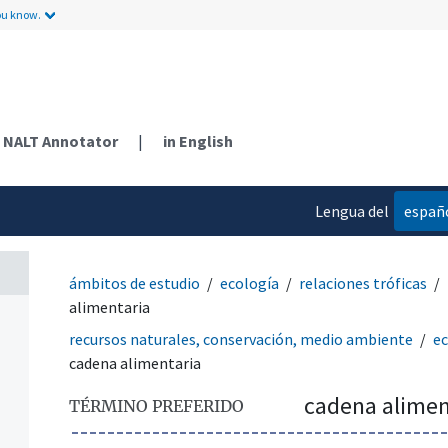
ou know.
NALT Annotator
|
in English
Lengua del
españ
contenido
ámbitos de estudio
ecología
relaciones tróficas
alimentaria
recursos naturales, conservación, medio ambiente
ec
cadena alimentaria
cadena alimen
TÉRMINO PREFERIDO