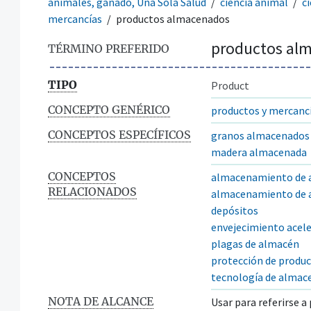
animales, ganado, Una Sola Salud
ciencia animal
c
mercancías
productos almacenados
productos al
TÉRMINO PREFERIDO
TIPO
Product
CONCEPTO GENÉRICO
productos y mercanc
CONCEPTOS ESPECÍFICOS
granos almacenados
madera almacenada
CONCEPTOS
almacenamiento de 
RELACIONADOS
almacenamiento de a
depósitos
envejecimiento acel
plagas de almacén
protección de produ
tecnología de alma
NOTA DE ALCANCE
Usar para referirse a