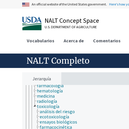
biología estructural
An official website of the United States government.
Here's how y
biología evolutiva
biología molecular
bioquímica
NALT Concept Space
botánica
U.S. DEPARTMENT OF AGRICULTURE
cartografía
ciencia ambiental
ciencia animal
Vocabularios
Acerca de
Comentarios
anatomía y morfología
antropología
ciencia avícola
NALT Completo
ciencia de forrajes y piensos
ciencia de la carne
ciencia lechera
ciencias agrícolas
Jerarquía
ciencias médicas
farmacología
hematología
medicina
radiología
toxicología
análisis del riesgo
ecotoxicología
ensayos biológicos
farmacocinética