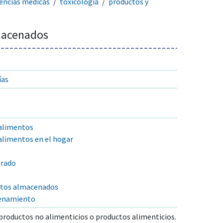
iencias médicas
toxicología
productos y
macenados
ías
alimentos
limentos en el hogar
erado
ctos almacenados
cenamiento
 productos no alimenticios o productos alimenticios.