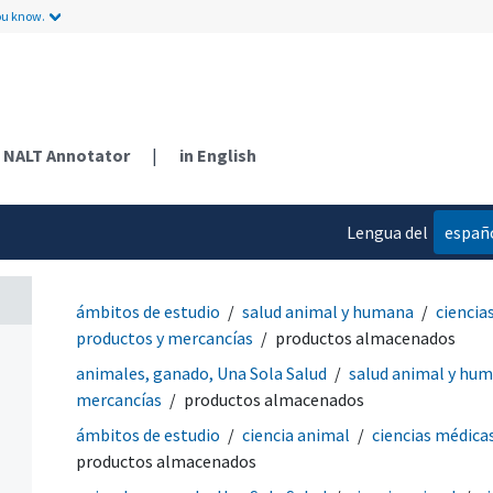
ou know.
NALT Annotator
|
in English
Lengua del
españ
contenido
ámbitos de estudio
salud animal y humana
ciencia
productos y mercancías
productos almacenados
animales, ganado, Una Sola Salud
salud animal y hu
mercancías
productos almacenados
ámbitos de estudio
ciencia animal
ciencias médica
productos almacenados