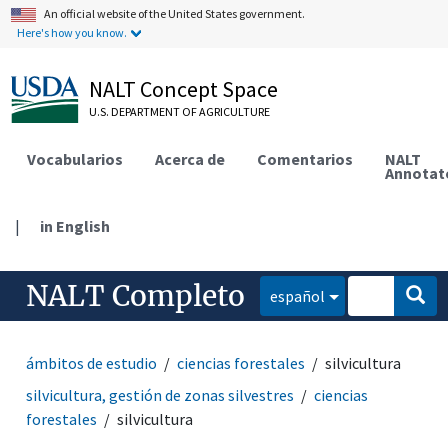
An official website of the United States government.
Here's how you know.
NALT Concept Space
U.S. DEPARTMENT OF AGRICULTURE
Vocabularios
Acerca de
Comentarios
NALT
Annotat
|
in English
NALT Completo
español
ámbitos de estudio
ciencias forestales
silvicultura
silvicultura, gestión de zonas silvestres
ciencias
forestales
silvicultura