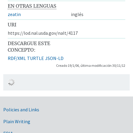
EN OTRAS LENGUAS
zeatin
inglés
URI
https://lod.nal.usda.gov/nalt/4117
DESCARGUE ESTE
CONCEPTO:
RDF/XML
TURTLE
JSON-LD
Creado 19/1/06, última modificación 30/11/12
Government Links
Policies and Links
Plain Writing