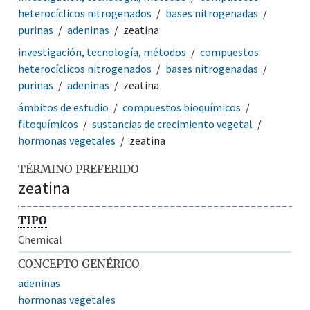
heterocíclicos nitrogenados
bases nitrogenadas
purinas
adeninas
zeatina
investigación, tecnología, métodos
compuestos
heterocíclicos nitrogenados
bases nitrogenadas
purinas
adeninas
zeatina
ámbitos de estudio
compuestos bioquímicos
fitoquímicos
sustancias de crecimiento vegetal
hormonas vegetales
zeatina
TÉRMINO PREFERIDO
zeatina
TIPO
Chemical
CONCEPTO GENÉRICO
adeninas
hormonas vegetales