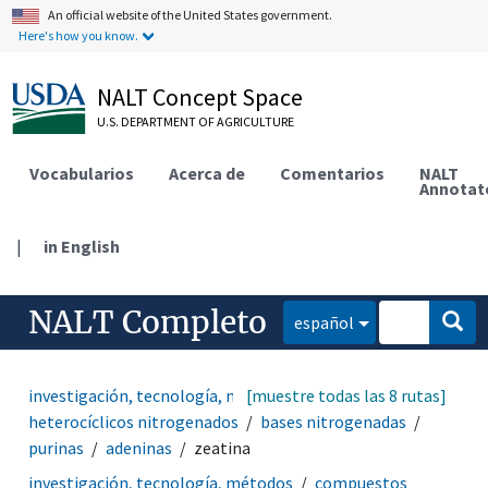
An official website of the United States government.
Here's how you know.
NALT Concept Space
U.S. DEPARTMENT OF AGRICULTURE
Vocabularios
Acerca de
Comentarios
NALT
Annotat
|
in English
NALT Completo
español
investigación, tecnología, métodos
[muestre todas las 8 rutas]
compuestos
heterocíclicos nitrogenados
bases nitrogenadas
purinas
adeninas
zeatina
investigación, tecnología, métodos
compuestos