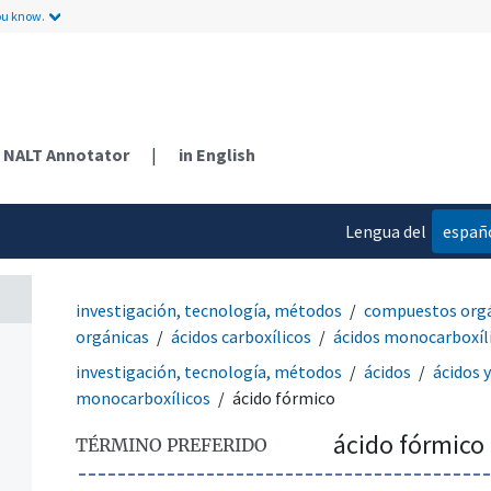
ou know.
NALT Annotator
|
in English
Lengua del
españ
contenido
investigación, tecnología, métodos
compuestos org
orgánicas
ácidos carboxílicos
ácidos monocarboxíl
investigación, tecnología, métodos
ácidos
ácidos 
monocarboxílicos
ácido fórmico
ácido fórmico
TÉRMINO PREFERIDO