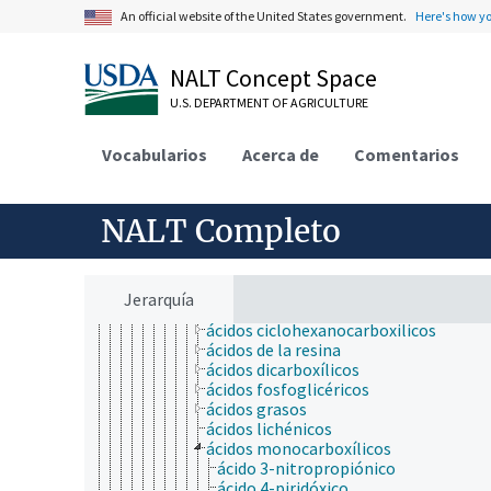
ácidos y sales orgánicas
An official website of the United States government.
Here's how y
ácido elágico
ácido fítico
ácido iscoupréssico
NALT Concept Space
ácido lipoico
U.S. DEPARTMENT OF AGRICULTURE
ácidos alfa
ácidos amargos
ácidos aromáticos
Vocabularios
Acerca de
Comentarios
ácidos beta
ácidos biliares
ácidos carboxílicos
NALT Completo
ácido cinámico
ácido etacrínico
ácido gama-aminobutírico
ácidos benceno alcanoicos
Jerarquía
ácidos benceno alquenoicos
ácidos ciclohexanocarboxilicos
ácidos de la resina
ácidos dicarboxílicos
ácidos fosfoglicéricos
ácidos grasos
ácidos lichénicos
ácidos monocarboxílicos
ácido 3-nitropropiónico
ácido 4-piridóxico