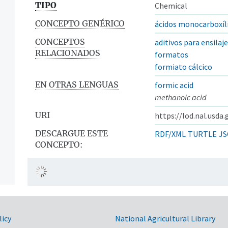
TIPO
Chemical
CONCEPTO GENÉRICO
ácidos monocarboxíl
CONCEPTOS
aditivos para ensilaje
RELACIONADOS
formatos
formiato cálcico
EN OTRAS LENGUAS
formic acid
methanoic acid
URI
https://lod.nal.usda
DESCARGUE ESTE
RDF/XML
TURTLE
JS
CONCEPTO:
licy
National Agricultural Library