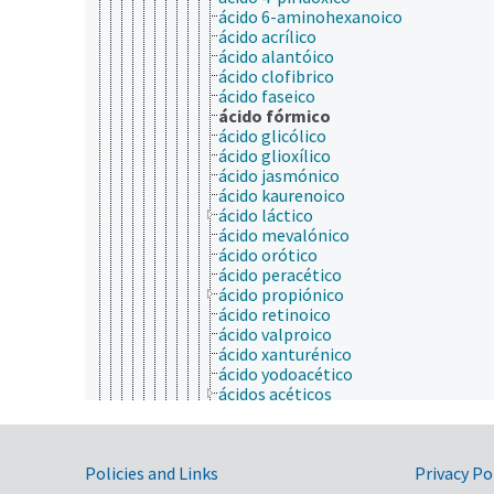
ácido 6-aminohexanoico
ácido acrílico
ácido alantóico
ácido clofibrico
ácido faseico
ácido fórmico
ácido glicólico
ácido glioxílico
ácido jasmónico
ácido kaurenoico
ácido láctico
ácido mevalónico
ácido orótico
ácido peracético
ácido propiónico
ácido retinoico
ácido valproico
ácido xanturénico
ácido yodoacético
ácidos acéticos
ácidos fluoracéticos
ácidos triterpénicos
esteviol
Government Links
Policies and Links
ácidos tricarboxílicos
Privacy Po
cetoácidos