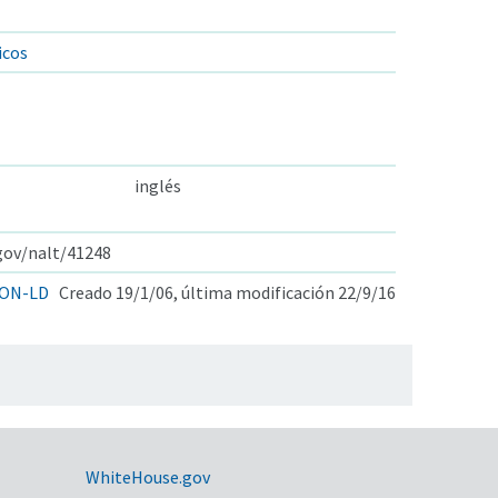
icos
inglés
.gov/nalt/41248
ON-LD
Creado 19/1/06, última modificación 22/9/16
WhiteHouse.gov