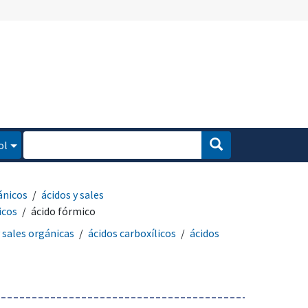
ol
ánicos
ácidos y sales
icos
ácido fórmico
y sales orgánicas
ácidos carboxílicos
ácidos