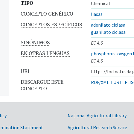
TIPO
Chemical
CONCEPTO GENÉRICO
liasas
CONCEPTOS ESPECÍFICOS
adenilato ciclasa
guanilato ciclasa
SINÓNIMOS
EC 4.6
EN OTRAS LENGUAS
phosphorus-oxygen 
EC 4.6
URI
https://lod.nal.usda
DESCARGUE ESTE
RDF/XML
TURTLE
JS
CONCEPTO:
licy
National Agricultural Library
imination Statement
Agricultural Research Service