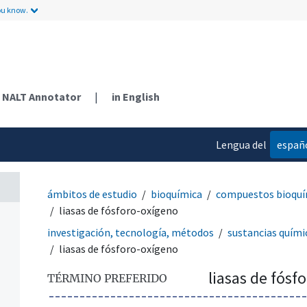
ou know.
NALT Annotator
|
in English
Lengua del
españ
contenido
ámbitos de estudio
bioquímica
compuestos bioquí
liasas de fósforo-oxígeno
investigación, tecnología, métodos
sustancias quími
liasas de fósforo-oxígeno
liasas de fósf
TÉRMINO PREFERIDO