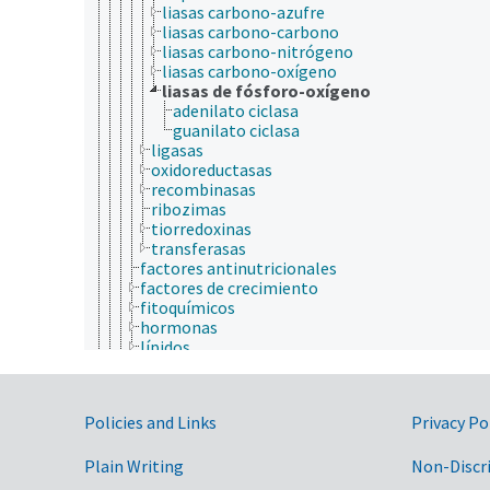
liasas carbono-azufre
liasas carbono-carbono
liasas carbono-nitrógeno
liasas carbono-oxígeno
liasas de fósforo-oxígeno
adenilato ciclasa
guanilato ciclasa
ligasas
oxidoreductasas
recombinasas
ribozimas
tiorredoxinas
transferasas
factores antinutricionales
factores de crecimiento
fitoquímicos
hormonas
lípidos
metabolitos
metaloma
mitógenos
Government Links
Policies and Links
Privacy Po
neurotransmisores
nutrientes
patrones moleculares asociados a patógenos
Plain Writing
Non-Discr
pigmentos