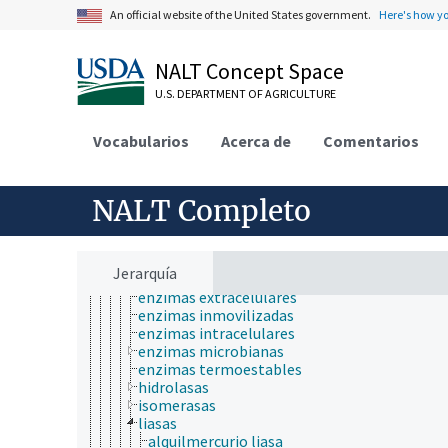
bioluminiscencia
An official website of the United States government.
Here's how y
biomineralización
biotransformación
compuestos bioquímicos
NALT Concept Space
ácidos nucléicos, nucleósidos y nucleótidos
U.S. DEPARTMENT OF AGRICULTURE
aminoácidos, péptidos y proteínas
biomarcadores
biopolímero
Vocabularios
Acerca de
Comentarios
carbohidratos
coenzimas
elicitores
NALT Completo
enzimas
complejos multienzimáticos
enzimas antioxidantes
enzimas del ciclo de la urea
Jerarquía
enzimas digestivas
enzimas extracelulares
enzimas inmovilizadas
enzimas intracelulares
enzimas microbianas
enzimas termoestables
hidrolasas
isomerasas
liasas
alquilmercurio liasa