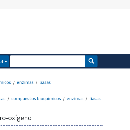
ol
micos
enzimas
liasas
cas
compuestos bioquímicos
enzimas
liasas
oro-oxígeno