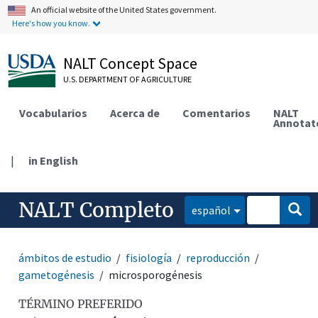
An official website of the United States government.
Here's how you know.
NALT Concept Space
U.S. DEPARTMENT OF AGRICULTURE
Vocabularios
Acerca de
Comentarios
NALT
Annotat
|
in English
NALT Completo
español
ámbitos de estudio
fisiología
reproducción
gametogénesis
microsporogénesis
TÉRMINO PREFERIDO