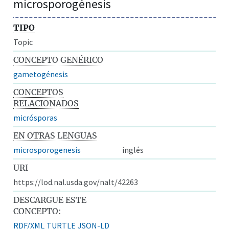
microsporogénesis
TIPO
Topic
CONCEPTO GENÉRICO
gametogénesis
CONCEPTOS
RELACIONADOS
micrósporas
EN OTRAS LENGUAS
microsporogenesis
inglés
URI
https://lod.nal.usda.gov/nalt/42263
DESCARGUE ESTE
CONCEPTO:
RDF/XML
TURTLE
JSON-LD