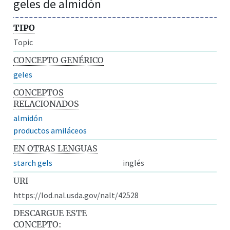
geles de almidón
TIPO
Topic
CONCEPTO GENÉRICO
geles
CONCEPTOS
RELACIONADOS
almidón
productos amiláceos
EN OTRAS LENGUAS
starch gels
inglés
URI
https://lod.nal.usda.gov/nalt/42528
DESCARGUE ESTE
CONCEPTO: