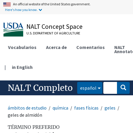
An official website of the United States government.
Here's how you know.
NALT Concept Space
U.S. DEPARTMENT OF AGRICULTURE
Vocabularios
Acerca de
Comentarios
NALT
Annotat
|
in English
NALT Completo
español
ámbitos de estudio
química
fases físicas
geles
geles de almidón
TÉRMINO PREFERIDO