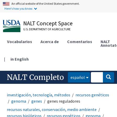
An official website of the United States government.
Here's how you know.
NALT Concept Space
U.S. DEPARTMENT OF AGRICULTURE
Vocabularios
Acerca de
Comentarios
NALT
Annotat
|
in English
NALT Completo
español
investigación, tecnología, métodos
recursos genéticos
genoma
genes
genes reguladores
recursos naturales, conservación, medio ambiente
recursos biológicos
recursos genéticos
genoma