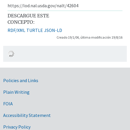
https://lod.nal.usda.gov/nalt/42604
DESCARGUE ESTE
CONCEPTO:
RDF/XML
TURTLE
JSON-LD
Creado 19/1/06, última modificación 19/8/16
Government Links
Policies and Links
Plain Writing
FOIA
Accessibility Statement
Privacy Policy