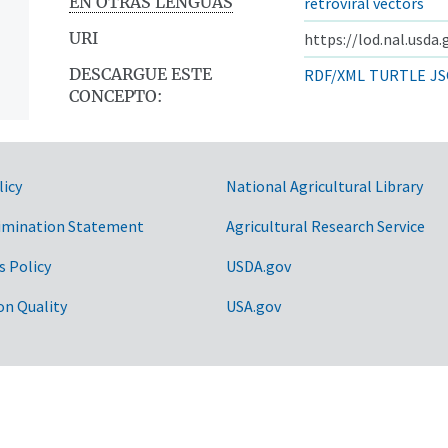
EN OTRAS LENGUAS
retroviral vectors
URI
https://lod.nal.usda
DESCARGUE ESTE
RDF/XML
TURTLE
JS
CONCEPTO:
licy
National Agricultural Library
imination Statement
Agricultural Research Service
s Policy
USDA.gov
on Quality
USA.gov