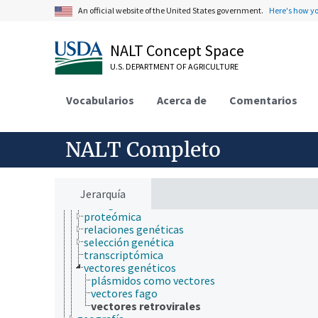
fenómica
An official website of the United States government.
Here's how y
fenotipo
género
NALT Concept Space
genética animal
genética cuantitativa
U.S. DEPARTMENT OF AGRICULTURE
genética de la población
genética del paisaje
Vocabularios
Acerca de
Comentarios
genética humana
genética microbial
genética molecular
genética vegetal
NALT Completo
genómica
herencia (genética)
inmunogenética
metabolómicos
Jerarquía
nutrigenómica
proteómica
relaciones genéticas
selección genética
transcriptómica
vectores genéticos
plásmidos como vectores
vectores fago
vectores retrovirales