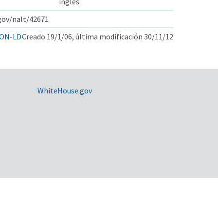
inglés
.gov/nalt/42671
ON-LD
Creado 19/1/06, última modificación 30/11/12
WhiteHouse.gov