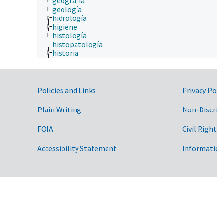
geografía
geología
hidrología
higiene
histología
histopatología
historia
historia natural
horticultura
ingeniería
inmunología
Government Links
Policies and Links
Privacy Po
ionómica
matemáticas y estadística
Plain Writing
Non-Discr
medicina veterinaria
micología
FOIA
Civil Right
microbiología
neontología
Accessibility Statement
Informati
nutrición
paleontología
parasitología
patología de insectos
psicología
química
salud animal y humana
sericultura