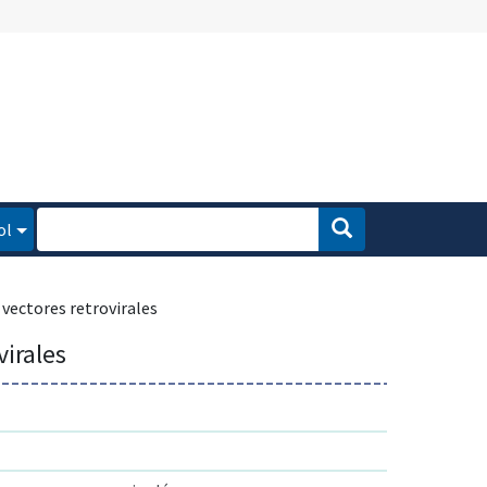
ol
vectores retrovirales
virales