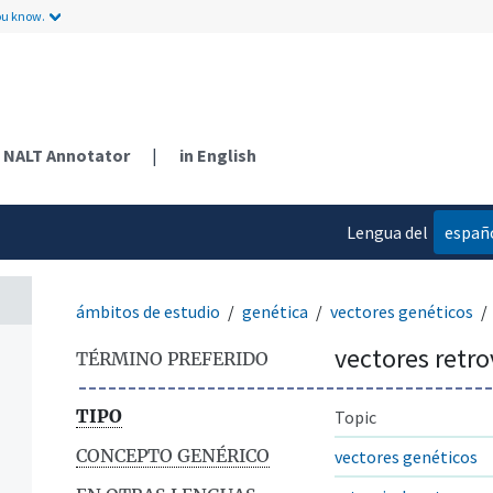
ou know.
NALT Annotator
|
in English
Lengua del
españ
contenido
ámbitos de estudio
genética
vectores genéticos
vectores retro
TÉRMINO PREFERIDO
TIPO
Topic
CONCEPTO GENÉRICO
vectores genéticos