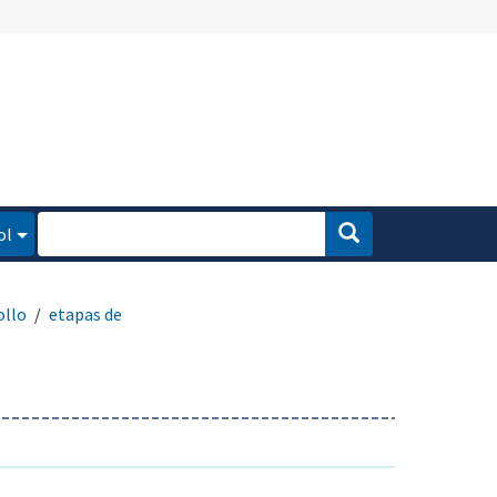
ol
ollo
etapas de