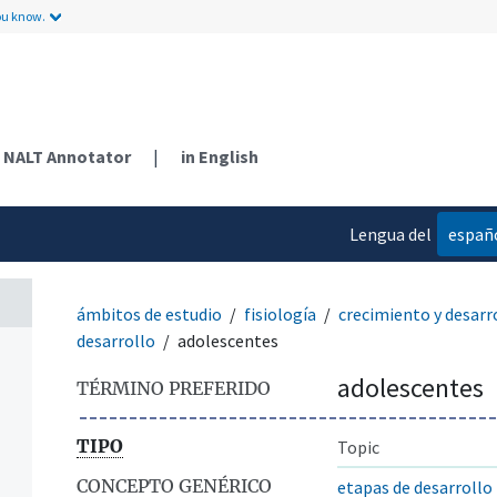
ou know.
NALT Annotator
|
in English
Lengua del
españ
contenido
ámbitos de estudio
fisiología
crecimiento y desarr
desarrollo
adolescentes
adolescentes
TÉRMINO PREFERIDO
TIPO
Topic
CONCEPTO GENÉRICO
etapas de desarrollo