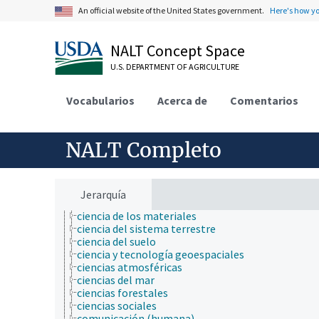
apicultura
An official website of the United States government.
Here's how y
bioinformática
biología celular
NALT Concept Space
biología de los insectos
biología estructural
U.S. DEPARTMENT OF AGRICULTURE
biología evolutiva
biología molecular
Vocabularios
bioquímica
Acerca de
Comentarios
botánica
cartografía
ciencia ambiental
NALT Completo
ciencia animal
ciencia de la información
ciencia de la nutrición
ciencia de la sostenibilidad
Jerarquía
ciencia de las malezas
ciencia de los materiales
ciencia del sistema terrestre
ciencia del suelo
ciencia y tecnología geoespaciales
ciencias atmosféricas
ciencias del mar
ciencias forestales
ciencias sociales
comunicación (humana)