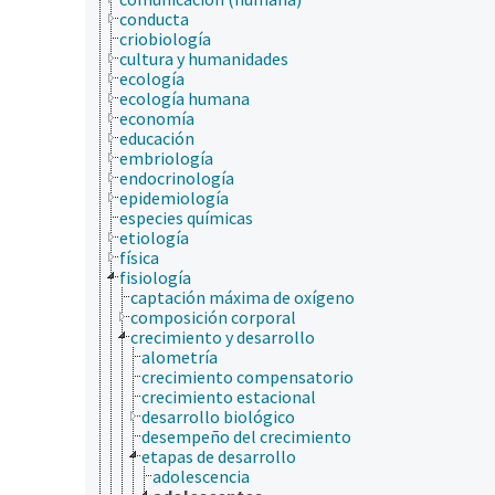
conducta
criobiología
cultura y humanidades
ecología
ecología humana
economía
educación
embriología
endocrinología
epidemiología
especies químicas
etiología
física
fisiología
captación máxima de oxígeno
composición corporal
crecimiento y desarrollo
alometría
crecimiento compensatorio
crecimiento estacional
desarrollo biológico
desempeño del crecimiento
etapas de desarrollo
adolescencia