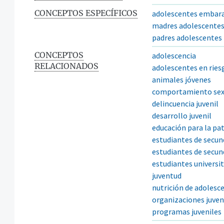
CONCEPTOS ESPECÍFICOS
adolescentes embar
madres adolescente
padres adolescentes
CONCEPTOS
adolescencia
RELACIONADOS
adolescentes en ries
animales jóvenes
comportamiento sexu
delincuencia juvenil
desarrollo juvenil
educación para la pa
estudiantes de secund
estudiantes de secund
estudiantes universit
juventud
nutrición de adolesc
organizaciones juven
programas juveniles