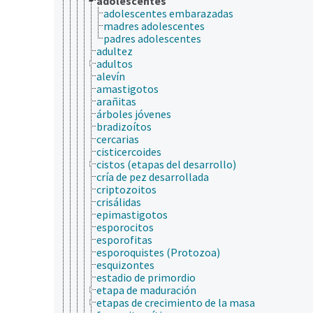
adolescentes
adolescentes embarazadas
madres adolescentes
padres adolescentes
adultez
adultos
alevín
amastigotos
arañitas
árboles jóvenes
bradizoítos
cercarias
cisticercoides
cistos (etapas del desarrollo)
cría de pez desarrollada
criptozoitos
crisálidas
epimastigotos
esporocitos
esporofitas
esporoquistes (Protozoa)
esquizontes
estadio de primordio
etapa de maduración
etapas de crecimiento de la masa