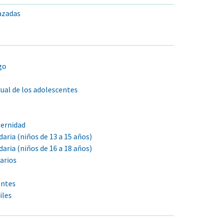
azadas
s
go
al de los adolescentes
ternidad
aria (niños de 13 a 15 años)
aria (niños de 16 a 18 años)
arios
entes
iles