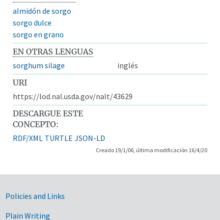
almidón de sorgo
sorgo dulce
sorgo en grano
EN OTRAS LENGUAS
sorghum silage
inglés
URI
https://lod.nal.usda.gov/nalt/43629
DESCARGUE ESTE
CONCEPTO:
RDF/XML
TURTLE
JSON-LD
Creado 19/1/06, última modificación 16/4/20
Government Links
Policies and Links
Plain Writing