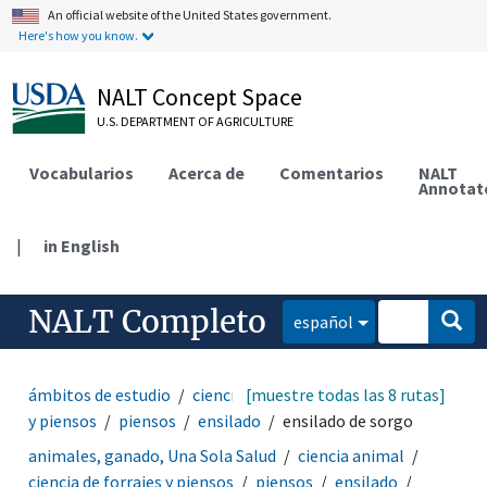
An official website of the United States government.
Here's how you know.
NALT Concept Space
U.S. DEPARTMENT OF AGRICULTURE
Vocabularios
Acerca de
Comentarios
NALT
Annotat
|
in English
NALT Completo
español
ámbitos de estudio
ciencia animal
[muestre todas las 8 rutas]
ciencia de forrajes
y piensos
piensos
ensilado
ensilado de sorgo
animales, ganado, Una Sola Salud
ciencia animal
ciencia de forrajes y piensos
piensos
ensilado