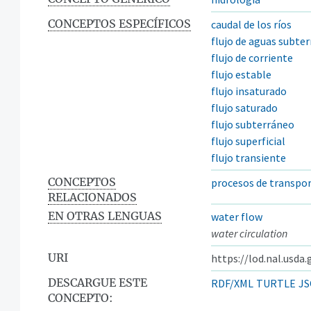
CONCEPTOS ESPECÍFICOS
caudal de los ríos
flujo de aguas subte
flujo de corriente
flujo estable
flujo insaturado
flujo saturado
flujo subterráneo
flujo superficial
flujo transiente
CONCEPTOS
procesos de transpor
RELACIONADOS
EN OTRAS LENGUAS
water flow
water circulation
URI
https://lod.nal.usda
DESCARGUE ESTE
RDF/XML
TURTLE
JS
CONCEPTO: