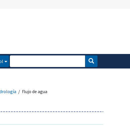
ol
drología
flujo de agua