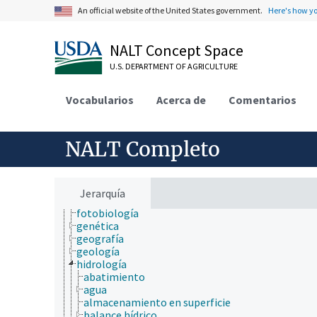
comunicación (humana)
An official website of the United States government.
Here's how y
conducta
criobiología
cultura y humanidades
NALT Concept Space
ecología
U.S. DEPARTMENT OF AGRICULTURE
ecología humana
economía
educación
Vocabularios
Acerca de
Comentarios
embriología
endocrinología
epidemiología
NALT Completo
especies químicas
etiología
física
fisiología
Jerarquía
fisiopatología
fotobiología
genética
geografía
geología
hidrología
abatimiento
agua
almacenamiento en superficie
balance hídrico