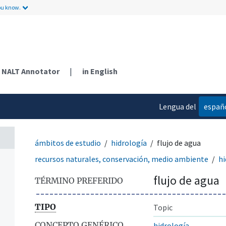
ou know.
NALT Annotator
|
in English
Lengua del
españ
contenido
ámbitos de estudio
hidrología
flujo de agua
recursos naturales, conservación, medio ambiente
hi
flujo de agua
TÉRMINO PREFERIDO
TIPO
Topic
CONCEPTO GENÉRICO
hidrología