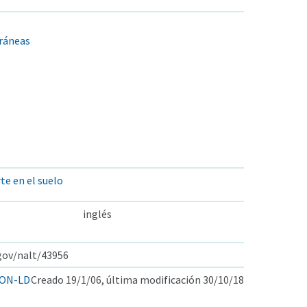
rráneas
te en el suelo
inglés
.gov/nalt/43956
ON-LD
Creado 19/1/06, última modificación 30/10/18