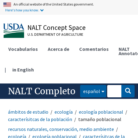
An official website of the United States government.
Here's how you know.
NALT Concept Space
U.S. DEPARTMENT OF AGRICULTURE
Vocabularios
Acerca de
Comentarios
NALT
Annotat
|
in English
NALT Completo
español
ámbitos de estudio
ecología
ecología poblacional
caracterísitcas de la población
tamaño poblacional
recursos naturales, conservación, medio ambiente
ecología
ecología poblacional
caracterísitcas de la