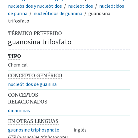
nucleósidos y nucleótidos
nucleótidos
nucleótidos
de purina
nucleótidos de guanina
guanosina
trifosfato
TÉRMINO PREFERIDO
guanosina trifosfato
TIPO
Chemical
CONCEPTO GENÉRICO
nucleótidos de guanina
CONCEPTOS
RELACIONADOS
dinaminas
EN OTRAS LENGUAS
guanosine triphosphate
inglés
GTP (guanosine triphosphate)