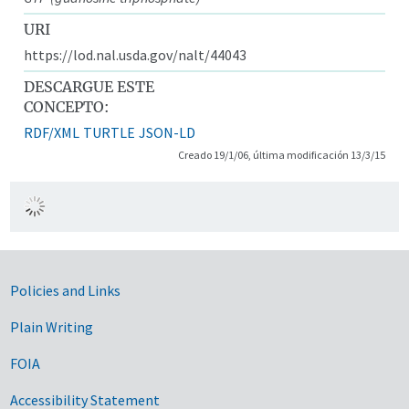
URI
https://lod.nal.usda.gov/nalt/44043
DESCARGUE ESTE
CONCEPTO:
RDF/XML
TURTLE
JSON-LD
Creado 19/1/06, última modificación 13/3/15
Government Links
Policies and Links
Plain Writing
FOIA
Accessibility Statement