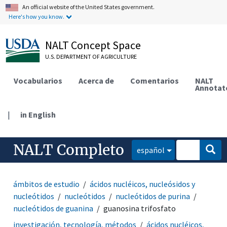
An official website of the United States government.
Here's how you know.
NALT Concept Space
U.S. DEPARTMENT OF AGRICULTURE
Vocabularios
Acerca de
Comentarios
NALT
Annotat
|
in English
NALT Completo
español
ámbitos de estudio
ácidos nucléicos, nucleósidos y
nucleótidos
nucleótidos
nucleótidos de purina
nucleótidos de guanina
guanosina trifosfato
investigación, tecnología, métodos
ácidos nucléicos,