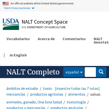
An official website of the United States government.
Here's how you know.
NALT Concept Space
U.S. DEPARTMENT OF AGRICULTURE
Vocabularios
Acerca de
Comentarios
NALT
Annotat
|
in English
NALT Completo
español
ámbitos de estudio
toxicología
[muestre todas las 7 rutas]
productos y
mercancías
productos agrícolas
alimentos
salsas
animales, ganado, Una Sola Salud
toxicología
productos y mercancías
productos agrícolas