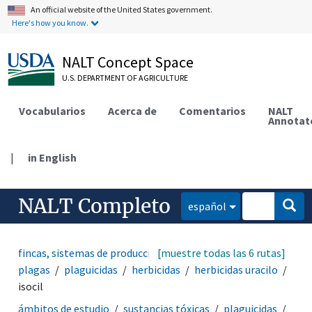
An official website of the United States government.
Here's how you know.
NALT Concept Space
U.S. DEPARTMENT OF AGRICULTURE
Vocabularios
Acerca de
Comentarios
NALT
Annotat
|
in English
NALT Completo
español
fincas, sistemas de producción agrícola
[muestre todas las 6 rutas]
manejo de
plagas
plaguicidas
herbicidas
herbicidas uracilo
isocil
ámbitos de estudio
sustancias tóxicas
plaguicidas