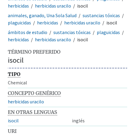
herbicidas
herbicidas uracilo
isocil
animales, ganado, Una Sola Salud
sustancias tóxicas
plaguicidas
herbicidas
herbicidas uracilo
isocil
ámbitos de estudio
sustancias tóxicas
plaguicidas
herbicidas
herbicidas uracilo
isocil
TÉRMINO PREFERIDO
isocil
TIPO
Chemical
CONCEPTO GENÉRICO
herbicidas uracilo
EN OTRAS LENGUAS
isocil
inglés
URI