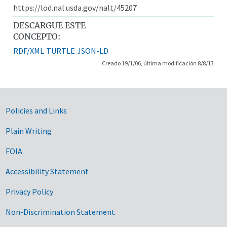
https://lod.nal.usda.gov/nalt/45207
DESCARGUE ESTE
CONCEPTO:
RDF/XML
TURTLE
JSON-LD
Creado 19/1/06, última modificación 8/8/13
Government Links
Policies and Links
Plain Writing
FOIA
Accessibility Statement
Privacy Policy
Non-Discrimination Statement