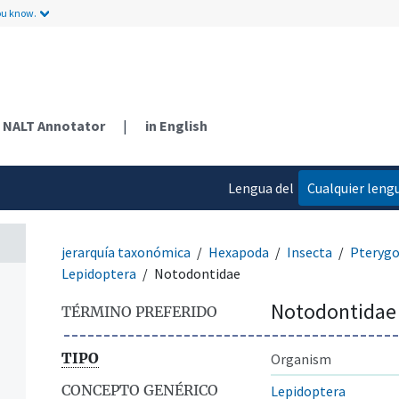
ou know.
NALT Annotator
|
in English
Lengua del
Cualquier leng
contenido
jerarquía taxonómica
Hexapoda
Insecta
Pterygo
Lepidoptera
Notodontidae
Notodontidae
TÉRMINO PREFERIDO
TIPO
Organism
CONCEPTO GENÉRICO
Lepidoptera