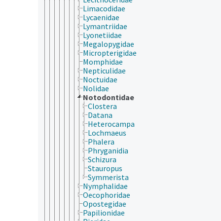
Limacodidae
Lycaenidae
Lymantriidae
Lyonetiidae
Megalopygidae
Micropterigidae
Momphidae
Nepticulidae
Noctuidae
Nolidae
Notodontidae
Clostera
Datana
Heterocampa
Lochmaeus
Phalera
Phryganidia
Schizura
Stauropus
Symmerista
Nymphalidae
Oecophoridae
Opostegidae
Papilionidae