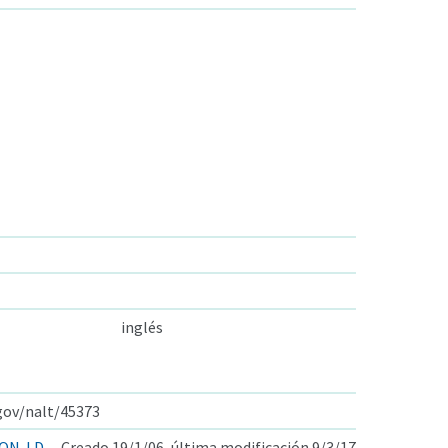
inglés
.gov/nalt/45373
ON-LD
Creado 19/1/06, última modificación 9/3/17