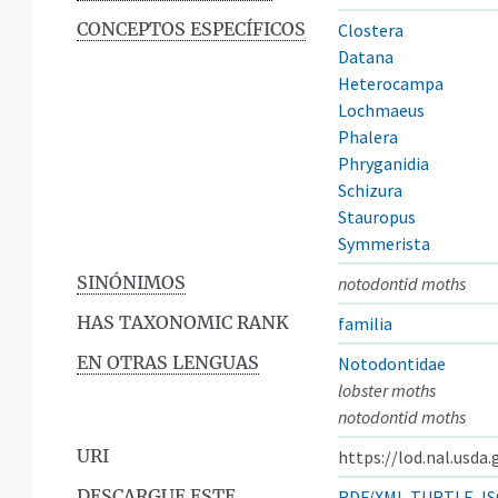
CONCEPTOS ESPECÍFICOS
Clostera
Datana
Heterocampa
Lochmaeus
Phalera
Phryganidia
Schizura
Stauropus
Symmerista
SINÓNIMOS
notodontid moths
HAS TAXONOMIC RANK
familia
EN OTRAS LENGUAS
Notodontidae
lobster moths
notodontid moths
URI
https://lod.nal.usda
DESCARGUE ESTE
RDF/XML
TURTLE
JS