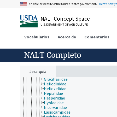
Carposinidae
An official website of the United States government.
Here's how y
Choreutidae
Cochylidae
NALT Concept Space
Coleophoridae
Cosmopterigidae
U.S. DEPARTMENT OF AGRICULTURE
Cossidae
Crambidae
Vocabularios
Dioptidae
Acerca de
Comentarios
Drepanidae
Elachistidae
Erebidae
NALT Completo
Eriocraniidae
Galacticidae
Gelechiidae
Geometridae
Jerarquía
Glyphipterigidae
Gracillariidae
Heliodinidae
Heliozelidae
Hepialidae
Hesperiidae
Hyblaeidae
Incurvariidae
Lasiocampidae
Lecithoceridae