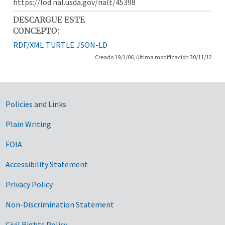
https://lod.nal.usda.gov/nalt/45398
DESCARGUE ESTE
CONCEPTO:
RDF/XML
TURTLE
JSON-LD
Creado 19/1/06, última modificación 30/11/12
Government Links
Policies and Links
Plain Writing
FOIA
Accessibility Statement
Privacy Policy
Non-Discrimination Statement
Civil Rights Policy