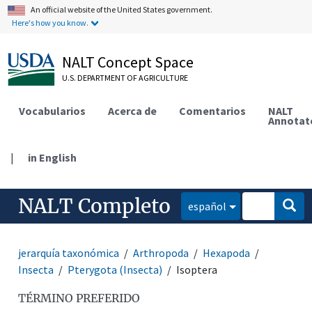
An official website of the United States government.
Here's how you know.
NALT Concept Space
U.S. DEPARTMENT OF AGRICULTURE
Vocabularios
Acerca de
Comentarios
NALT
Annotat
|
in English
NALT Completo
español
jerarquía taxonómica
Arthropoda
Hexapoda
Insecta
Pterygota (Insecta)
Isoptera
TÉRMINO PREFERIDO