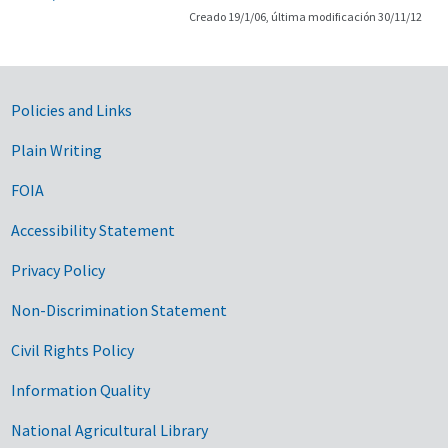
Creado 19/1/06, última modificación 30/11/12
Government Links
Policies and Links
Plain Writing
FOIA
Accessibility Statement
Privacy Policy
Non-Discrimination Statement
Civil Rights Policy
Information Quality
National Agricultural Library