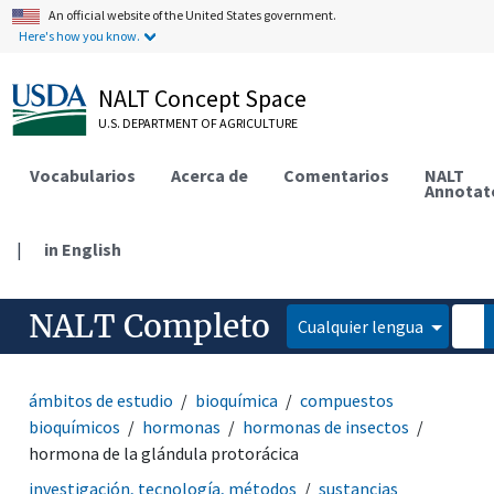
An official website of the United States government.
Here's how you know.
NALT Concept Space
U.S. DEPARTMENT OF AGRICULTURE
Vocabularios
Acerca de
Comentarios
NALT
Annotat
|
in English
NALT Completo
Cualquier lengua
ámbitos de estudio
bioquímica
compuestos
bioquímicos
hormonas
hormonas de insectos
hormona de la glándula protorácica
investigación, tecnología, métodos
sustancias