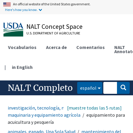
An official website of the United States government.
Here's how you know.
NALT Concept Space
U.S. DEPARTMENT OF AGRICULTURE
Vocabularios
Acerca de
Comentarios
NALT
Annotat
|
in English
NALT Completo
español
investigación, tecnología, métodos
[muestre todas las 5 rutas]
equipamiento
maquinaria y equipamiento agrícola
equipamiento para
acuicultura y pesquería
animales, ganado, Una Sola Salud
mantenimiento del