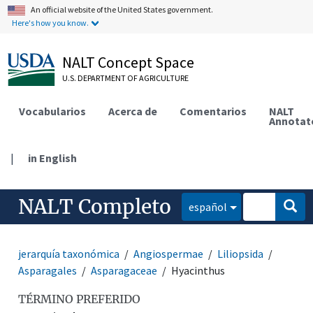
An official website of the United States government.
Here's how you know.
NALT Concept Space
U.S. DEPARTMENT OF AGRICULTURE
Vocabularios
Acerca de
Comentarios
NALT
Annotat
|
in English
NALT Completo
español
jerarquía taxonómica
Angiospermae
Liliopsida
Asparagales
Asparagaceae
Hyacinthus
TÉRMINO PREFERIDO