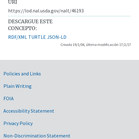
URI
https://lod.nal.usda.gov/nalt/46193
DESCARGUE ESTE
CONCEPTO:
RDF/XML
TURTLE
JSON-LD
Creado 19/1/06, última modificación 17/2/17
Government Links
Policies and Links
Plain Writing
FOIA
Accessibility Statement
Privacy Policy
Non-Discrimination Statement