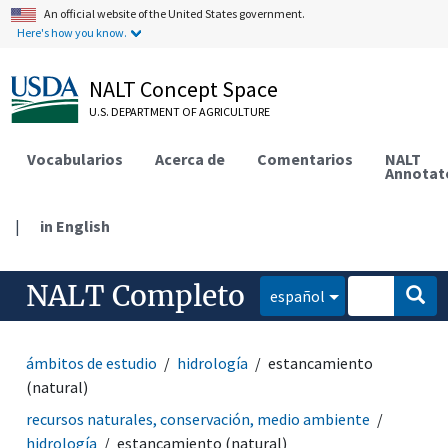
An official website of the United States government.
Here's how you know.
NALT Concept Space
U.S. DEPARTMENT OF AGRICULTURE
Vocabularios
Acerca de
Comentarios
NALT
Annotat
|
in English
NALT Completo
español
ámbitos de estudio
hidrología
estancamiento
(natural)
recursos naturales, conservación, medio ambiente
hidrología
estancamiento (natural)