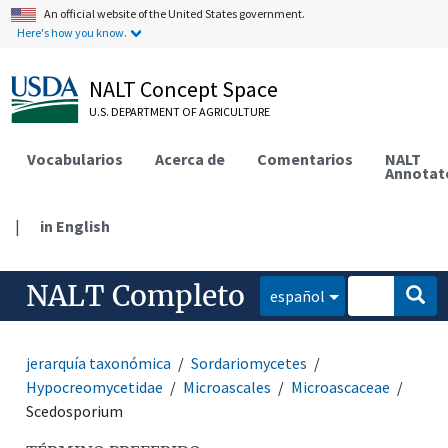
An official website of the United States government.
Here's how you know.
NALT Concept Space
U.S. DEPARTMENT OF AGRICULTURE
Vocabularios
Acerca de
Comentarios
NALT
Annotat
|
in English
NALT Completo
español
jerarquía taxonómica
Sordariomycetes
Hypocreomycetidae
Microascales
Microascaceae
Scedosporium