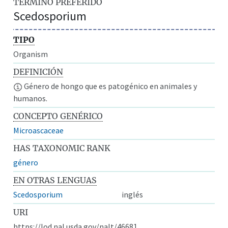
TÉRMINO PREFERIDO
Scedosporium
TIPO
Organism
DEFINICIÓN
Género de hongo que es patogénico en animales y
humanos.
CONCEPTO GENÉRICO
Microascaceae
HAS TAXONOMIC RANK
género
EN OTRAS LENGUAS
Scedosporium
inglés
URI
https://lod.nal.usda.gov/nalt/46681