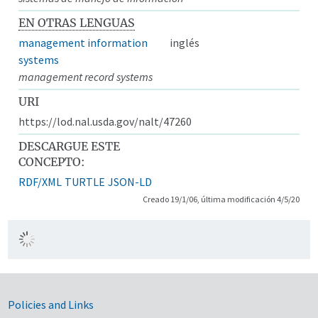
EN OTRAS LENGUAS
management information
inglés
systems
management record systems
URI
https://lod.nal.usda.gov/nalt/47260
DESCARGUE ESTE
CONCEPTO:
RDF/XML
TURTLE
JSON-LD
Creado 19/1/06, última modificación 4/5/20
Government Links
Policies and Links