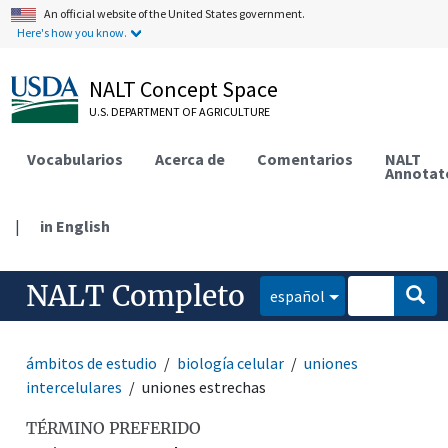
An official website of the United States government.
Here's how you know.
NALT Concept Space
U.S. DEPARTMENT OF AGRICULTURE
Vocabularios
Acerca de
Comentarios
NALT
Annotat
|
in English
NALT Completo
español
ámbitos de estudio
biología celular
uniones
intercelulares
uniones estrechas
TÉRMINO PREFERIDO