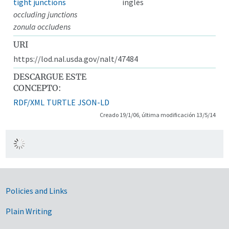
tight junctions
inglés
occluding junctions
zonula occludens
URI
https://lod.nal.usda.gov/nalt/47484
DESCARGUE ESTE
CONCEPTO:
RDF/XML
TURTLE
JSON-LD
Creado 19/1/06, última modificación 13/5/14
Government Links
Policies and Links
Plain Writing