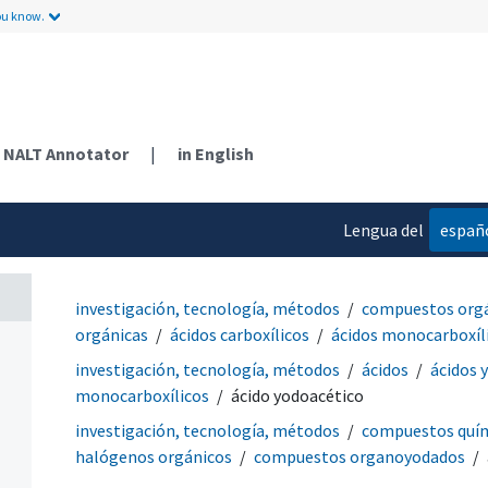
ou know.
NALT Annotator
|
in English
Lengua del
españ
contenido
investigación, tecnología, métodos
compuestos org
orgánicas
ácidos carboxílicos
ácidos monocarboxíl
investigación, tecnología, métodos
ácidos
ácidos 
monocarboxílicos
ácido yodoacético
investigación, tecnología, métodos
compuestos quí
halógenos orgánicos
compuestos organoyodados