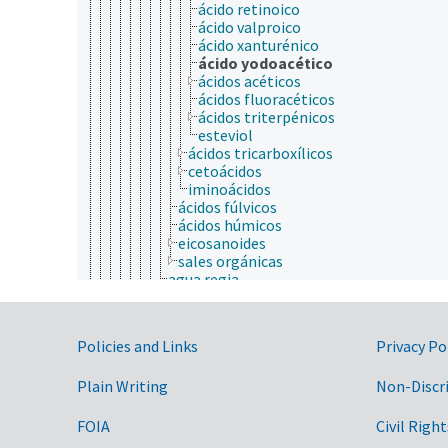
ácido retinoico
ácido valproico
ácido xanturénico
ácido yodoacético
ácidos acéticos
ácidos fluoracéticos
ácidos triterpénicos
esteviol
ácidos tricarboxílicos
cetoácidos
iminoácidos
ácidos fúlvicos
ácidos húmicos
eicosanoides
sales orgánicas
agua regia
bases químicas
sales
arsenicales
Government Links
Policies and Links
Privacy Po
componentes sulfurosos
compuestos de boro
Plain Writing
Non-Discr
compuestos de coordinación
compuestos de mercurio
compuestos de nitrógeno
FOIA
Civil Right
compuestos de selenio