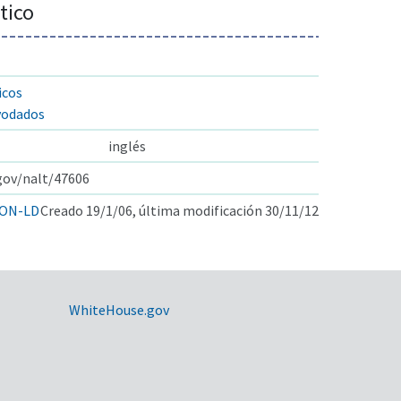
tico
icos
yodados
inglés
.gov/nalt/47606
ON-LD
Creado 19/1/06, última modificación 30/11/12
WhiteHouse.gov