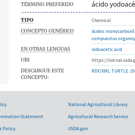
ácido yodoacé
TÉRMINO PREFERIDO
TIPO
Chemical
CONCEPTO GENÉRICO
ácidos monocarboxíl
compuestos organo
EN OTRAS LENGUAS
iodoacetic acid
URI
https://lod.nal.usda
DESCARGUE ESTE
RDF/XML
TURTLE
JS
CONCEPTO:
licy
National Agricultural Library
imination Statement
Agricultural Research Service
s Policy
USDA.gov