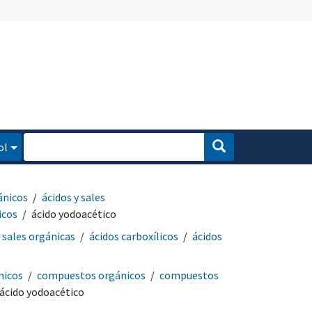
ol
ánicos
ácidos y sales
icos
ácido yodoacético
y sales orgánicas
ácidos carboxílicos
ácidos
micos
compuestos orgánicos
compuestos
ácido yodoacético