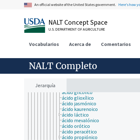
ácidos benceno alquenoicos
An official website of the United States government.
Here's how y
ácidos ciclohexanocarboxilicos
ácidos de la resina
ácidos dicarboxílicos
NALT Concept Space
ácidos fosfoglicéricos
U.S. DEPARTMENT OF AGRICULTURE
ácidos grasos
ácidos lichénicos
ácidos monocarboxílicos
Vocabularios
Acerca de
Comentarios
ácido 3-nitropropiónico
ácido 4-piridóxico
ácido 6-aminohexanoico
NALT Completo
ácido acrílico
ácido alantóico
ácido clofibrico
ácido faseico
Jerarquía
ácido fórmico
ácido glicólico
ácido glioxílico
ácido jasmónico
ácido kaurenoico
ácido láctico
ácido mevalónico
ácido orótico
ácido peracético
ácido propiónico