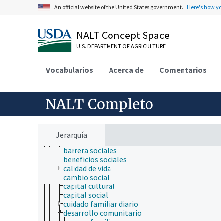
ciencia del suelo
An official website of the United States government.
Here's how y
ciencia y tecnología geoespaciales
ciencias atmosféricas
NALT Concept Space
ciencias del mar
ciencias forestales
U.S. DEPARTMENT OF AGRICULTURE
ciencias sociales
antropología
Vocabularios
Acerca de
Comentarios
criminología
sociología
acción colectiva
actitudes y opiniones
NALT Completo
adaptación social
ambiente social
apoyo
apoyo social
Jerarquía
asentamiento humano
barrera sociales
beneficios sociales
calidad de vida
cambio social
capital cultural
capital social
cuidado familiar diario
desarrollo comunitario