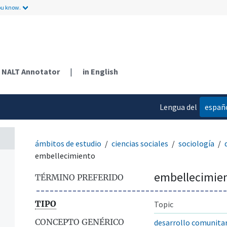
ou know.
NALT Annotator
|
in English
Lengua del
españ
contenido
ámbitos de estudio
ciencias sociales
sociología
embellecimiento
embellecimie
TÉRMINO PREFERIDO
TIPO
Topic
CONCEPTO GENÉRICO
desarrollo comunita