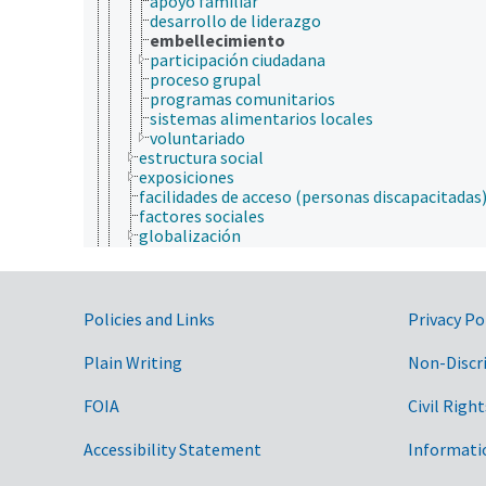
apoyo familiar
desarrollo de liderazgo
embellecimiento
participación ciudadana
proceso grupal
programas comunitarios
sistemas alimentarios locales
voluntariado
estructura social
exposiciones
facilidades de acceso (personas discapacitadas
factores sociales
globalización
hogares
impacto social
intervención en crisis
mercadotecnia social
Government Links
Policies and Links
Privacy Po
migración rural urbana
migración urbana-rural
Plain Writing
Non-Discr
población humana
problemas sociales
FOIA
Civil Right
programas de bienestar social
programas juveniles
Accessibility Statement
Informati
rendición de cuentas
responsabilidad social