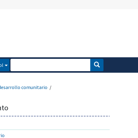
ol
desarrollo comunitario
nto
rio