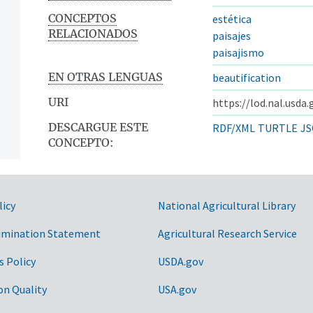
CONCEPTOS
estética
RELACIONADOS
paisajes
paisajismo
EN OTRAS LENGUAS
beautification
URI
https://lod.nal.usda
)
DESCARGUE ESTE
RDF/XML
TURTLE
JS
CONCEPTO:
licy
National Agricultural Library
imination Statement
Agricultural Research Service
s Policy
USDA.gov
on Quality
USA.gov