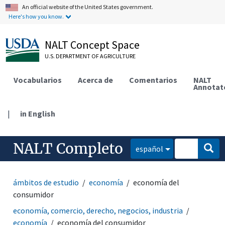
An official website of the United States government.
Here's how you know.
NALT Concept Space
U.S. DEPARTMENT OF AGRICULTURE
Vocabularios
Acerca de
Comentarios
NALT
Annotat
|
in English
NALT Completo
español
ámbitos de estudio
economía
economía del
consumidor
economía, comercio, derecho, negocios, industria
economía
economía del consumidor