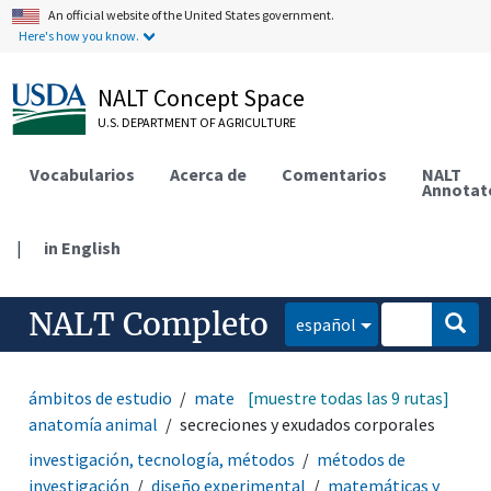
An official website of the United States government.
Here's how you know.
NALT Concept Space
U.S. DEPARTMENT OF AGRICULTURE
Vocabularios
Acerca de
Comentarios
NALT
Annotat
|
in English
NALT Completo
español
ámbitos de estudio
matemáticas y estadística
[muestre todas las 9 rutas]
anatomía animal
secreciones y exudados corporales
investigación, tecnología, métodos
métodos de
investigación
diseño experimental
matemáticas y