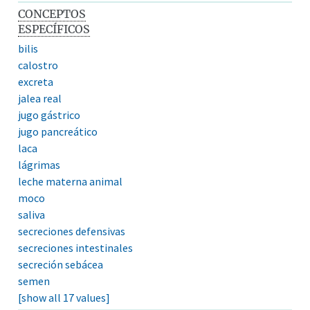
CONCEPTOS
ESPECÍFICOS
bilis
calostro
excreta
jalea real
jugo gástrico
jugo pancreático
laca
lágrimas
leche materna animal
moco
saliva
secreciones defensivas
secreciones intestinales
secreción sebácea
semen
[show all 17 values]