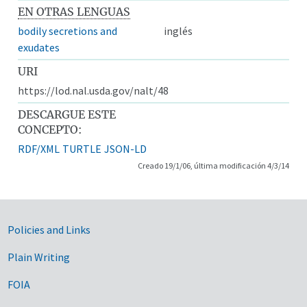
EN OTRAS LENGUAS
bodily secretions and
inglés
exudates
URI
https://lod.nal.usda.gov/nalt/48
DESCARGUE ESTE
CONCEPTO:
RDF/XML
TURTLE
JSON-LD
Creado 19/1/06, última modificación 4/3/14
Government Links
Policies and Links
Plain Writing
FOIA