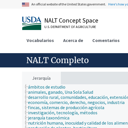
An official website of the United States government.
Here's how y
NALT Concept Space
U.S. DEPARTMENT OF AGRICULTURE
Vocabularios
Acerca de
Comentarios
NALT Completo
Jerarquía
ámbitos de estudio
animales, ganado, Una Sola Salud
desarrollo rural, comunidades, educación, extensió
economía, comercio, derecho, negocios, industria
fincas, sistemas de producción agrícola
investigación, tecnología, métodos
jerarquía taxonómica
nutrición humana, inocuidad y calidad de los alime
producción de plantas, horticultura