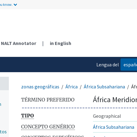
ou know.
NALT Annotator
|
in English
Lengua del
españ
contenido
zonas geográficas
África
África Subsahariana
Áf
África Meridio
TÉRMINO PREFERIDO
n
TIPO
Geographical
CONCEPTO GENÉRICO
África Subsahariana
ntos