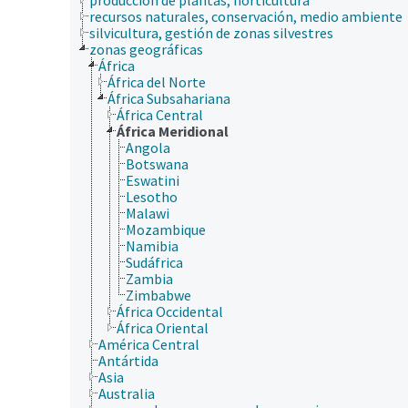
recursos naturales, conservación, medio ambiente
silvicultura, gestión de zonas silvestres
zonas geográficas
África
África del Norte
África Subsahariana
África Central
África Meridional
Angola
Botswana
Eswatini
Lesotho
Malawi
Mozambique
Namibia
Sudáfrica
Zambia
Zimbabwe
África Occidental
África Oriental
América Central
Antártida
Asia
Australia