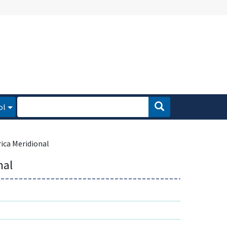
ol
rica Meridional
nal