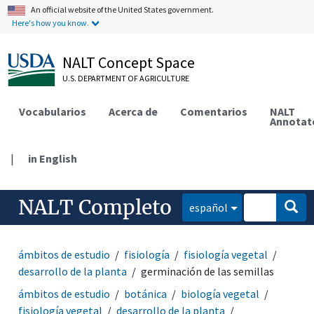
An official website of the United States government.
Here's how you know.
NALT Concept Space
U.S. DEPARTMENT OF AGRICULTURE
Vocabularios
Acerca de
Comentarios
NALT
Annotat
|
in English
NALT Completo
español
ámbitos de estudio
fisiología
fisiología vegetal
desarrollo de la planta
germinación de las semillas
ámbitos de estudio
botánica
biología vegetal
fisiología vegetal
desarrollo de la planta