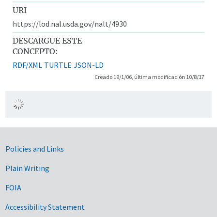
URI
https://lod.nal.usda.gov/nalt/4930
DESCARGUE ESTE
CONCEPTO:
RDF/XML
TURTLE
JSON-LD
Creado 19/1/06, última modificación 10/8/17
Government Links
Policies and Links
Plain Writing
FOIA
Accessibility Statement