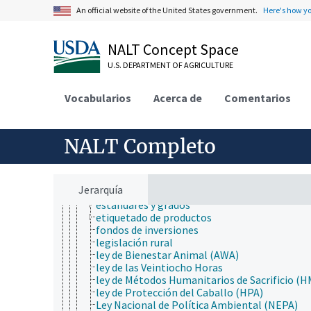
ley de protección de peces y fauna silvestre
An official website of the United States government.
Here's how y
mantenimiento del bienestar animal
actores en el campo del bienestar animal
alternativas al uso de animales
NALT Concept Space
bienestar animal
U.S. DEPARTMENT OF AGRICULTURE
confort animal
deshidratación
esfuerzo térmico
Vocabularios
Acerca de
Comentarios
legislación y normativa sobre bienestar animal
gobierno y administración
ley de animales
NALT Completo
leyes y regulaciones
Código de prácticas
contratos legales
derechos legales
Jerarquía
desregulación gubernamental
estándares y grados
etiquetado de productos
fondos de inversiones
legislación rural
ley de Bienestar Animal (AWA)
ley de las Veintiocho Horas
ley de Métodos Humanitarios de Sacrificio (
ley de Protección del Caballo (HPA)
Ley Nacional de Política Ambiental (NEPA)