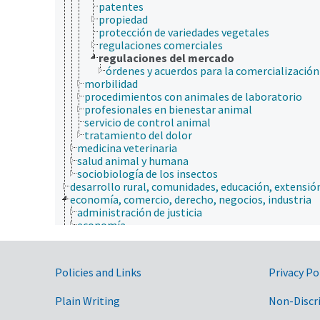
patentes
propiedad
protección de variedades vegetales
regulaciones comerciales
regulaciones del mercado
órdenes y acuerdos para la comercialización
morbilidad
procedimientos con animales de laboratorio
profesionales en bienestar animal
servicio de control animal
tratamiento del dolor
medicina veterinaria
salud animal y humana
sociobiología de los insectos
desarrollo rural, comunidades, educación, extensió
economía, comercio, derecho, negocios, industria
administración de justicia
economía
gestión administrativa
gestión agrícola
jurisprudencia
Government Links
Policies and Links
Privacy Po
ley agrícola
ley ambiental
Plain Writing
Non-Discr
Ley de Antigüedades
ley de defensa de la competencia