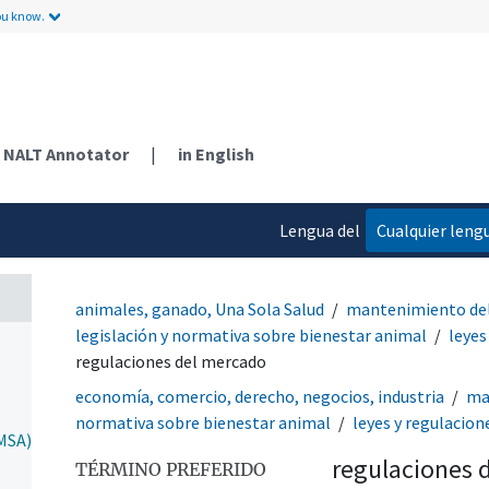
ou know.
NALT Annotator
|
in English
Lengua del
Cualquier leng
contenido
animales, ganado, Una Sola Salud
mantenimiento del
legislación y normativa sobre bienestar animal
leyes
regulaciones del mercado
economía, comercio, derecho, negocios, industria
ma
normativa sobre bienestar animal
leyes y regulacion
HMSA)
regulaciones 
TÉRMINO PREFERIDO