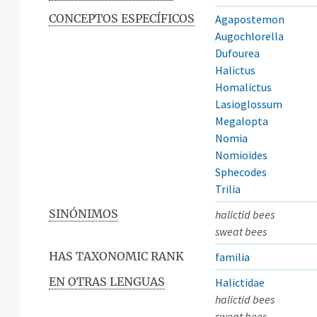
CONCEPTOS ESPECÍFICOS
Agapostemon
Augochlorella
Dufourea
Halictus
Homalictus
Lasioglossum
Megalopta
Nomia
Nomioides
Sphecodes
Trilia
SINÓNIMOS
halictid bees
sweat bees
HAS TAXONOMIC RANK
familia
EN OTRAS LENGUAS
Halictidae
halictid bees
sweat bees