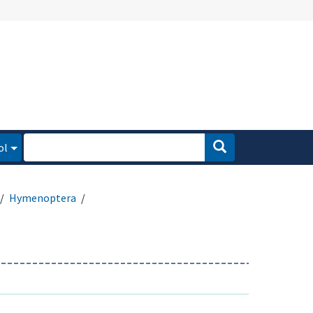
ol
Hymenoptera