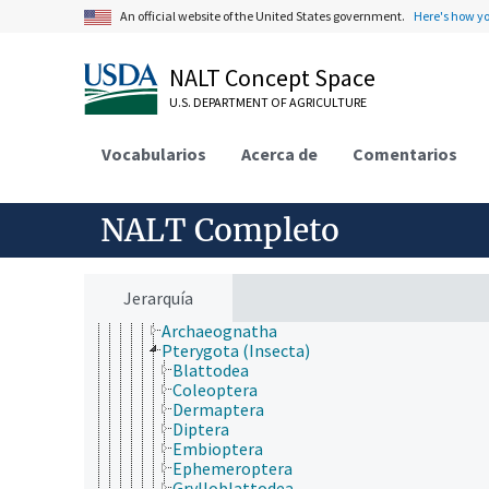
animales, ganado, Una Sola Salud
An official website of the United States government.
Here's how y
desarrollo rural, comunidades, educación, extensió
economía, comercio, derecho, negocios, industria
NALT Concept Space
fincas, sistemas de producción agrícola
investigación, tecnología, métodos
U.S. DEPARTMENT OF AGRICULTURE
jerarquía taxonómica
Animalia
Vocabularios
Acanthocephala
Acerca de
Comentarios
Annelida
Arthropoda
Chelicerata
NALT Completo
Crustácea
Hexapoda
Collembola
Diplura
Jerarquía
Insecta
Archaeognatha
Pterygota (Insecta)
Blattodea
Coleoptera
Dermaptera
Diptera
Embioptera
Ephemeroptera
Grylloblattodea