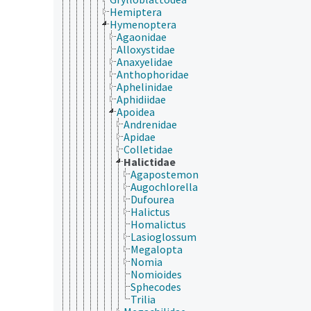
Hemiptera
Hymenoptera
Agaonidae
Alloxystidae
Anaxyelidae
Anthophoridae
Aphelinidae
Aphidiidae
Apoidea
Andrenidae
Apidae
Colletidae
Halictidae
Agapostemon
Augochlorella
Dufourea
Halictus
Homalictus
Lasioglossum
Megalopta
Nomia
Nomioides
Sphecodes
Trilia