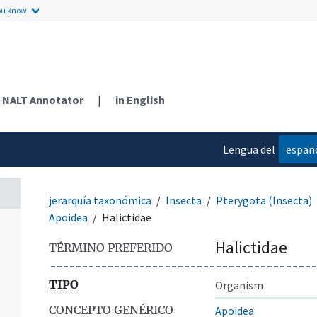
ou know.
n
NALT Annotator
|
in English
Lengua del
españ
contenido
jerarquía taxonómica
Insecta
Pterygota (Insecta)
Apoidea
Halictidae
Halictidae
TÉRMINO PREFERIDO
TIPO
Organism
CONCEPTO GENÉRICO
Apoidea